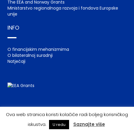
The EEA and Norway Grants
Ministarstvo regionalnoga razvoja i fondova Europske
unije
INFO
O financijskim mehanizmima
O bilateralnoj suradnji
Natječaji
Ova web stranica koristi kolačiće radi boljeg korisničkog
iskustva.
Saznajte više
U redu
© 2022 EEA GRANTS – NORWAY GRANTS |
UVJETI KORIŠTENJA