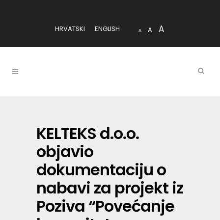
A
HRVATSKI
ENGLISH
A
A
KELTEKS d.o.o.
objavio
dokumentaciju o
nabavi za projekt iz
Poziva “Povećanje