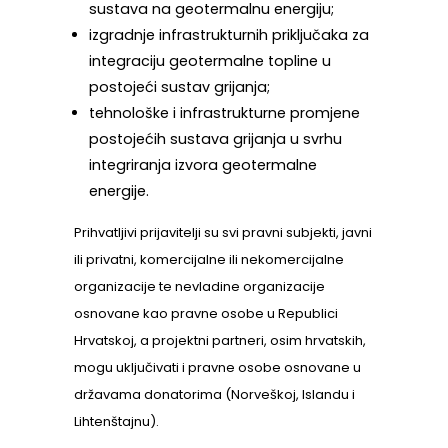
sustava na geotermalnu energiju;
izgradnje infrastrukturnih priključaka za
integraciju geotermalne topline u
postojeći sustav grijanja;
tehnološke i infrastrukturne promjene
postojećih sustava grijanja u svrhu
integriranja izvora geotermalne
energije.
Prihvatljivi prijavitelji su svi pravni subjekti, javni
ili privatni, komercijalne ili nekomercijalne
organizacije te nevladine organizacije
osnovane kao pravne osobe u Republici
Hrvatskoj, a projektni partneri, osim hrvatskih,
mogu uključivati i pravne osobe osnovane u
državama donatorima (Norveškoj, Islandu i
Lihtenštajnu).