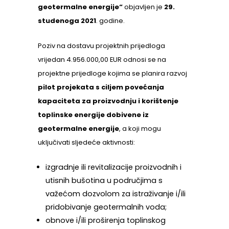
geotermalne energije“
objavljen je
29.
studenoga 2021
. godine.
Poziv na dostavu projektnih prijedloga
vrijedan 4.956.000,00 EUR odnosi se na
projektne prijedloge kojima se planira razvoj
pilot projekata s ciljem povećanja
kapaciteta za proizvodnju i korištenje
toplinske energije dobivene iz
geotermalne energije
, a koji mogu
uključivati sljedeće aktivnosti:
izgradnje ili revitalizacije proizvodnih i
utisnih bušotina u područjima s
važećom dozvolom za istraživanje i/ili
pridobivanje geotermalnih voda;
obnove i/ili proširenja toplinskog