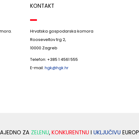
KONTAKT
omora.
Hrvatska gospodarska komora
Rooseveltov trg 2,
10000 Zagreb
Telefon: +385 1 4561 555
E-mail:
hgk@hgk.hr
ZAJEDNO ZA
ZELENU
,
KONKURENTNU
I
UKLJUČIVU
EUROP