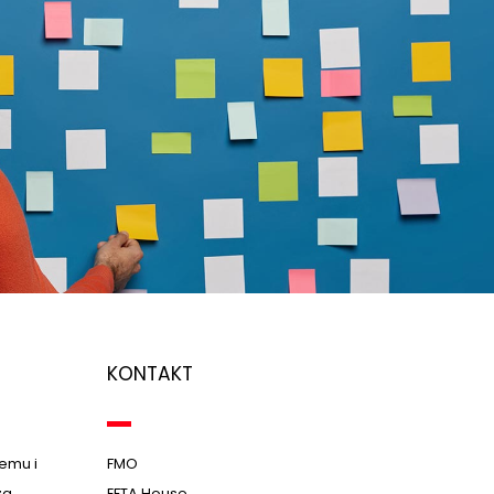
KONTAKT
remu i
FMO
za
EFTA House