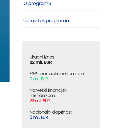
O programu
Upravitelj programa
Ukupni iznos:
22 mil. EUR
EGP financijski mehanizam:
0 mil. EUR
Norveški financijski
mehanizam:
22 mil. EUR
Nacionalni doprinos:
0 mil. EUR