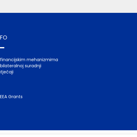
NFO
 financijskim mehanizmima
bilateralnoj suradnji
tječaji