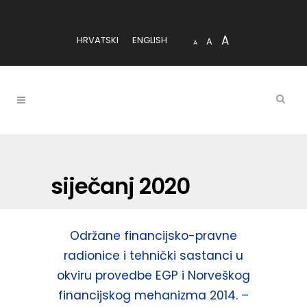
A
HRVATSKI
ENGLISH
A
A
siječanj 2020
Održane financijsko-pravne
radionice i tehnički sastanci u
okviru provedbe EGP i Norveškog
financijskog mehanizma 2014. –