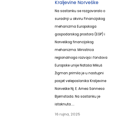
Kraljevine Norveške
Na sastanku se razgovaralo o
suradnji u okviru Financijskog
mehanizma Europskoga
gospodarskog prostora (EGP) i
Norveškog financijskog
mehanizma. Ministrica
regionalnoga razvoja i fondova
Europske unije Nataša Mikuš
Žigman primila je u nastupni
posjet veleposlanika Kraljevine
Norveške Nj. E. Arnea Sannesa
Bjørnstada. Na sastanku je
istaknuta......
16 rujna, 2025