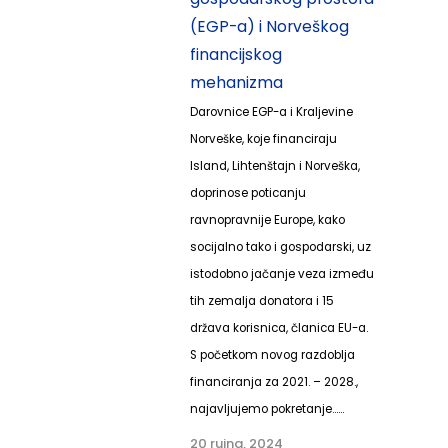
(EGP-a) i Norveškog
financijskog
mehanizma
Darovnice EGP-a i Kraljevine
Norveške, koje financiraju
Island, Lihtenštajn i Norveška,
doprinose poticanju
ravnopravnije Europe, kako
socijalno tako i gospodarski, uz
istodobno jačanje veza između
tih zemalja donatora i 15
država korisnica, članica EU-a.
S početkom novog razdoblja
financiranja za 2021. – 2028.,
najavljujemo pokretanje......
20 rujna, 2024