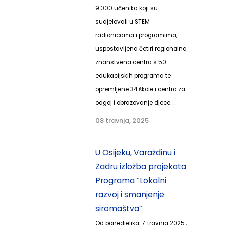
9.000 učenika koji su
sudjelovali u STEM
radionicama i programima,
uspostavljena četiri regionalna
znanstvena centra s 50
edukacijskih programa te
opremljene 34 škole i centra za
odgoj i obrazovanje djece......
08 travnja, 2025
U Osijeku, Varaždinu i
Zadru izložba projekata
Programa “Lokalni
razvoj i smanjenje
siromaštva”
Od ponedjeljka, 7. travnja 2025.,