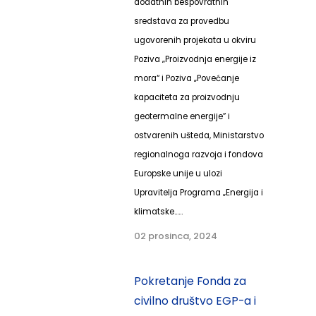
dodatnih bespovratnih
sredstava za provedbu
ugovorenih projekata u okviru
Poziva „Proizvodnja energije iz
mora“ i Poziva „Povećanje
kapaciteta za proizvodnju
geotermalne energije” i
ostvarenih ušteda, Ministarstvo
regionalnoga razvoja i fondova
Europske unije u ulozi
Upravitelja Programa „Energija i
klimatske......
02 prosinca, 2024
Pokretanje Fonda za
civilno društvo EGP-a i