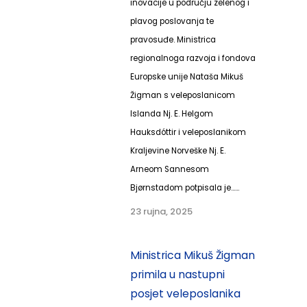
inovacije u području zelenog i
plavog poslovanja te
pravosuđe. Ministrica
regionalnoga razvoja i fondova
Europske unije Nataša Mikuš
Žigman s veleposlanicom
Islanda Nj. E. Helgom
Hauksdóttir i veleposlanikom
Kraljevine Norveške Nj. E.
Arneom Sannesom
Bjørnstadom potpisala je......
23 rujna, 2025
Ministrica Mikuš Žigman
primila u nastupni
posjet veleposlanika