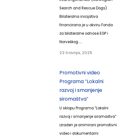
Search and Rescue Dogs).
Bilateralna inicijativa
financirana je u okviru Fonda
za bilateralne odnose EGP i
Norveškog......
23 travnja, 2025
Promotivni video
Programa “Lokalni
razvoj i smanjenje
siromaštva”
U sklopu Programa “Lokalni
razvoj i smanjenje siromaštva”
izrađen je animirani promotivni
video i dokumentarni