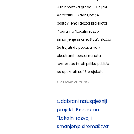
u tri hrvatska grada – Osijeku,
Varaždinu i Zadru, bit će
postavljena izložba projekata
Programa “Lokalni razvoj i
smanjenje siromaštva”. Izložba
će trajati do petka, a na 7
obostranih postamenata
javnost će imati priliku pobliže
se upoznati sa 13 projekata......
02 travnja, 2025
Odabrani najuspješniji
projekti Programa
“Lokalni razvoj i
smanjenje siromaštva”