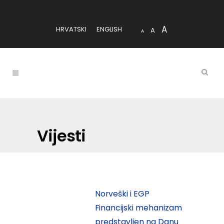
A
HRVATSKI
ENGLISH
A
A
Vijesti
Norveški i EGP
Financijski mehanizam
predstavljen na Danu