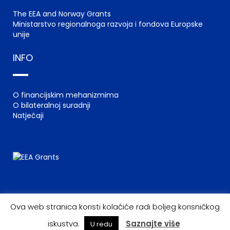
The EEA and Norway Grants
Ministarstvo regionalnoga razvoja i fondova Europske
unije
INFO
O financijskim mehanizmima
O bilateralnoj suradnji
Natječaji
Ova web stranica koristi kolačiće radi boljeg korisničkog
iskustva.
Saznajte više
U redu
© 2022 EEA GRANTS – NORWAY GRANTS |
UVJETI KORIŠTENJA