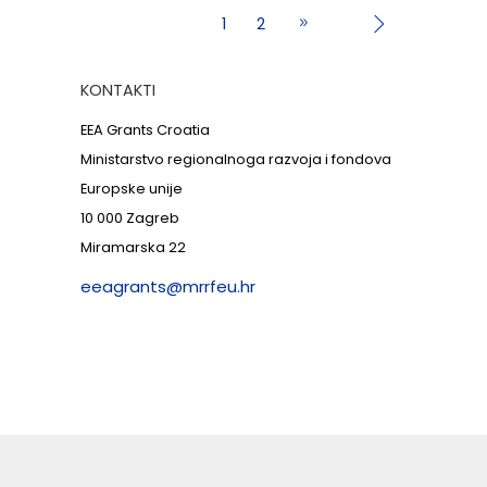
1
2
KONTAKTI
EEA Grants Croatia
Ministarstvo regionalnoga razvoja i fondova
Europske unije
10 000 Zagreb
Miramarska 22
eeagrants@mrrfeu.hr