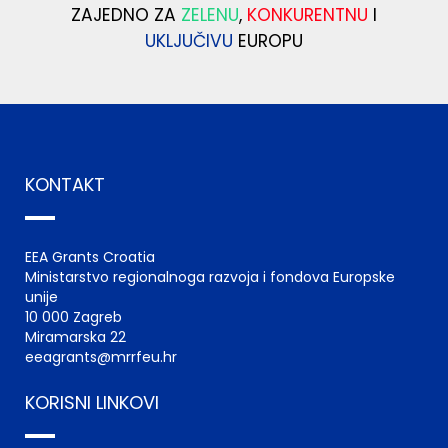
ZAJEDNO ZA
ZELENU
,
KONKURENTNU
I
UKLJUČIVU
EUROPU
KONTAKT
EEA Grants Croatia
Ministarstvo regionalnoga razvoja i fondova Europske
unije
10 000 Zagreb
Miramarska 22
eeagrants@mrrfeu.hr
KORISNI LINKOVI