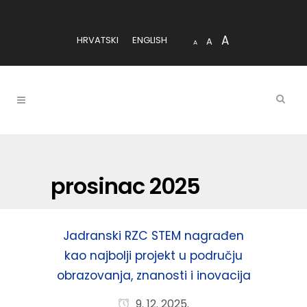
A
HRVATSKI
ENGLISH
A
A
prosinac 2025
Jadranski RZC STEM nagrađen
kao najbolji projekt u području
obrazovanja, znanosti i inovacija
9. 12. 2025.