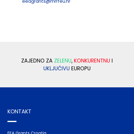
eeagrants@mrrfeu.hr
ZAJEDNO ZA
ZELENU
,
KONKURENTNU
I
UKLJUČIVU
EUROPU
KONTAKT
EEA Grants Croatia