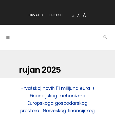
A
HRVATSKI
ENGLISH
A
A
rujan 2025
Hrvatskoj novih 111 milijuna eura iz
Financijskog mehanizma
Europskoga gospodarskog
prostora i Norveškog financijskog