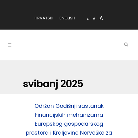
A
HRVATSKI
ENGLISH
A
A
svibanj 2025
Održan Godišnji sastanak
Financijskih mehanizama
Europskog gospodarskog
prostora i Kraljevine Norveške za