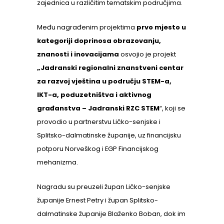
zajednica u različitim tematskim područjima.
Među nagrađenim projektima
prvo mjesto u
kategoriji doprinosa obrazovanju,
znanosti i inovacijama
osvojio je projekt
„Jadranski regionalni znanstveni centar
za razvoj vještina u području STEM-a,
IKT-a, poduzetništva i aktivnog
građanstva – Jadranski RZC STEM
“, koji se
provodio u partnerstvu Ličko-senjske i
Splitsko-dalmatinske županije, uz financijsku
potporu Norveškog i EGP Financijskog
mehanizma.
Nagradu su preuzeli župan Ličko-senjske
županije Ernest Petry i župan Splitsko-
dalmatinske županije Blaženko Boban, dok im