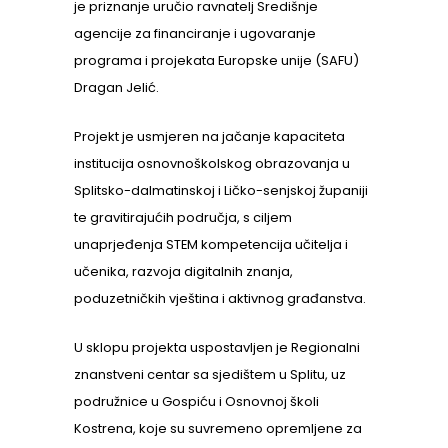
je priznanje uručio ravnatelj Središnje
agencije za financiranje i ugovaranje
programa i projekata Europske unije (SAFU)
Dragan Jelić.
Projekt je usmjeren na jačanje kapaciteta
institucija osnovnoškolskog obrazovanja u
Splitsko-dalmatinskoj i Ličko-senjskoj županiji
te gravitirajućih područja, s ciljem
unaprjeđenja STEM kompetencija učitelja i
učenika, razvoja digitalnih znanja,
poduzetničkih vještina i aktivnog građanstva.
U sklopu projekta uspostavljen je Regionalni
znanstveni centar sa sjedištem u Splitu, uz
podružnice u Gospiću i Osnovnoj školi
Kostrena, koje su suvremeno opremljene za