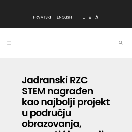
A
HRVATSKI
ENGLISH
A
A
Jadranski RZC
STEM nagrađen
kao najbolji projekt
u području
obrazovanja,