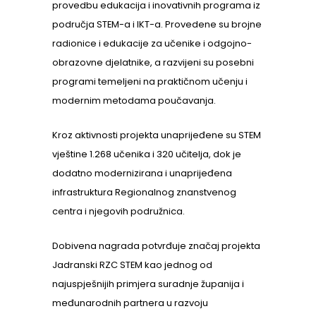
provedbu edukacija i inovativnih programa iz
područja STEM-a i IKT-a. Provedene su brojne
radionice i edukacije za učenike i odgojno-
obrazovne djelatnike, a razvijeni su posebni
programi temeljeni na praktičnom učenju i
modernim metodama poučavanja.
Kroz aktivnosti projekta unaprijeđene su STEM
vještine 1.268 učenika i 320 učitelja, dok je
dodatno modernizirana i unaprijeđena
infrastruktura Regionalnog znanstvenog
centra i njegovih podružnica.
Dobivena nagrada potvrđuje značaj projekta
Jadranski RZC STEM kao jednog od
najuspješnijih primjera suradnje županija i
međunarodnih partnera u razvoju