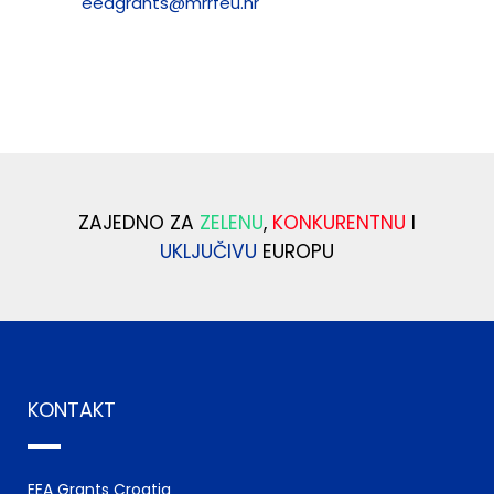
eeagrants@mrrfeu.hr
ZAJEDNO ZA
ZELENU
,
KONKURENTNU
I
UKLJUČIVU
EUROPU
KONTAKT
EEA Grants Croatia