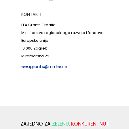
KONTAKTI
EEA Grants Croatia
Ministarstvo regionalnoga razvoja i fondova
Europske unije
10 000 Zagreb
Miramarska 22
eeagrants@mrrfeu.hr
ZAJEDNO ZA
ZELENU
,
KONKURENTNU
I