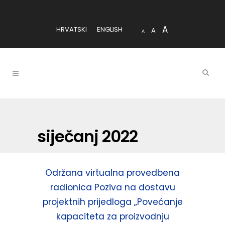
A
HRVATSKI
ENGLISH
A
A
siječanj 2022
Održana virtualna provedbena
radionica Poziva na dostavu
projektnih prijedloga „Povećanje
kapaciteta za proizvodnju