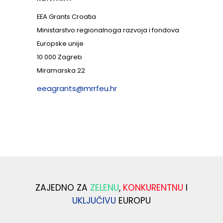
EEA Grants Croatia
Ministarstvo regionalnoga razvoja i fondova
Europske unije
10 000 Zagreb
Miramarska 22
eeagrants@mrrfeu.hr
ZAJEDNO ZA
ZELENU
,
KONKURENTNU
I
UKLJUČIVU
EUROPU