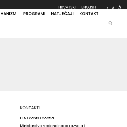
A
HRVATSKI
ENGLISH
A
A
EHANIZMI
PROGRAMI
NATJEČAJI
KONTAKT
KONTAKTI
EEA Grants Croatia
Ministarstvo regionalnoga razvoja i