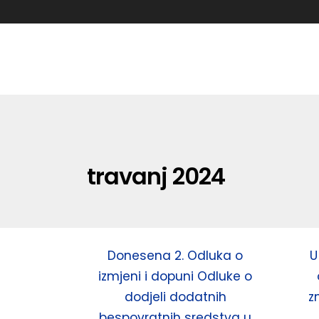
travanj 2024
Donesena 2. Odluka o
U
izmjeni i dopuni Odluke o
dodjeli dodatnih
z
bespovratnih sredstva u