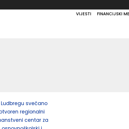
VIJESTI
FINANCIJSKI M
 Ludbregu svečano
otvoren regionalni
nanstveni centar za
osnovnoškolski i