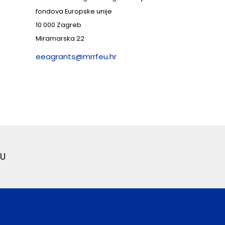
fondova Europske unije
10 000 Zagreb
Miramarska 22
eeagrants@mrrfeu.hr
U