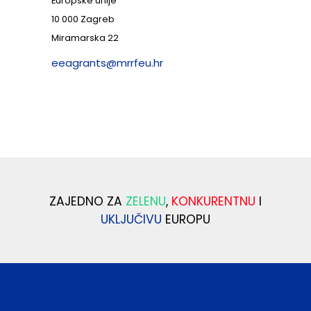
Europske unije
10 000 Zagreb
Miramarska 22
eeagrants@mrrfeu.hr
ZAJEDNO ZA
ZELENU
,
KONKURENTNU
I
UKLJUČIVU
EUROPU