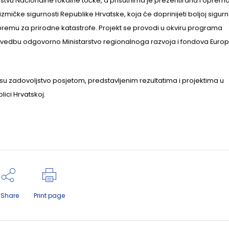
ojstvu Nacionalne fokalne točke, a prisutnima je prezentirana i oprem
zmičke sigurnosti Republike Hrvatske, koja će doprinijeti boljoj sigurn
premu za prirodne katastrofe. Projekt se provodi u okviru programa
provedbu odgovorno Ministarstvo regionalnoga razvoja i fondova Euro
 su zadovoljstvo posjetom, predstavljenim rezultatima i projektima u
ici Hrvatskoj.
Share
Print page