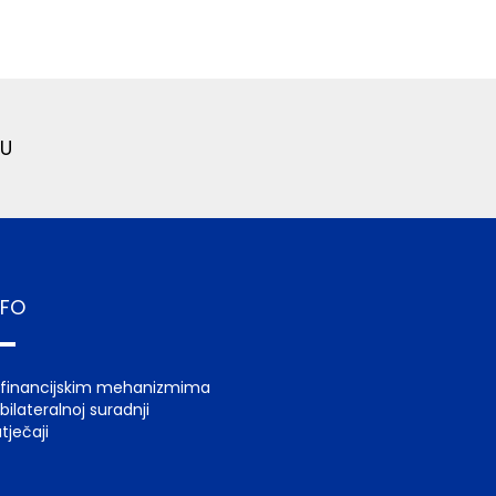
U
NFO
 financijskim mehanizmima
bilateralnoj suradnji
tječaji