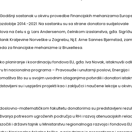
 Godišnji sastanak u okviru provedbe Financijskih mehanizama Europ
azdoblje 2014.-2021. Na sastanku su sa strane donatora sudjelovale
ova na čelu s g. Lars Andersenom, čelnikom izaslanstva, gđa. Sigríðu
lanik Kraljevine Norveške u Zagrebu, Nj.E. Arne Sannes Bjørnstad, zam
da za financijske mehanizme iz Bruxellesa.
ko planiranje i koordinaciju fondova EU, gđa. Iva Novak, istaknuvši od
viru tri nacionalna programa – Pravosuđe i unutarnji poslovi, Energija i
omaštva što su u svojim uvodnim izlaganjima potvrdili i donatori istak
avljeni su i uspješni projekti kao i zaključci i naučene lekcije u okvir
doslovno-matematičkom fakultetu donatorima su predstavljeni rezult
vanja potresom ugroženih područja u RH i razvoj atenuacijskih relac
očili i državni tajnik u Ministarstvu regionalnoga razvoja i fondova EU,