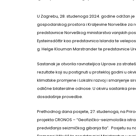
U Zagrebu, 28. studenoga 2024. godine održan je
gospodarskog prostora i Kraljevine Norveške za r
predstavnice Norveškog ministarstva vanjskih posl
Eysteinsdóttir kao predstavnica Islanda te velepos
g. Helge Klouman Marstrander te predstavnice Ure
Sastanak je otvorila ravnateljica Uprave za strateš
rezultate koji su postignuti u protekloj godini u ok
klimatske promjene i Lokalni razvoj i smanjenje sir
odlične bilateralne odnose. U okviru sastanka predst
dosadašnje provedbe.
Prethodnog dana posjete, 27. studenoga, na Priro
projekta CRONOS – “Geofizičko-seizmološka istraži
predviđanja seizmičkog gibanja tla”. Posjetu su naz