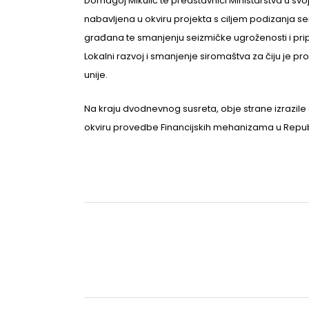
Domagoj Mikulić te predstavnici Ministarstva u sv
nabavljena u okviru projekta s ciljem podizanja sei
građana te smanjenju seizmičke ugroženosti i pri
Lokalni razvoj i smanjenje siromaštva za čiju je 
unije.
Na kraju dvodnevnog susreta, obje strane izrazile
okviru provedbe Financijskih mehanizama u Republ