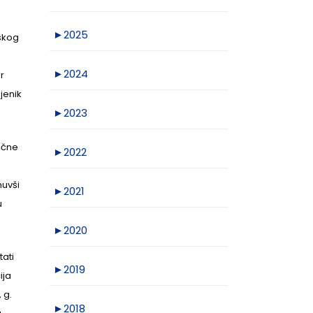
►
2025
skog
►
2024
r
jenik
►
2023
lične
►
2022
nuvši
►
2021
u
►
2020
ati
►
2019
ija
 g.
►
2018