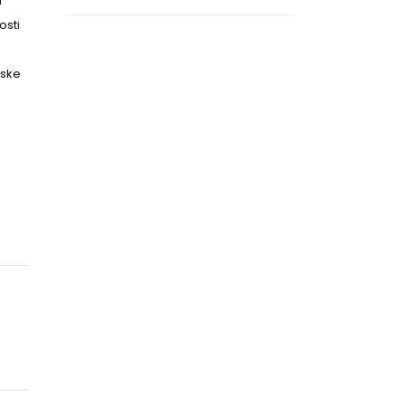
a
osti
pske