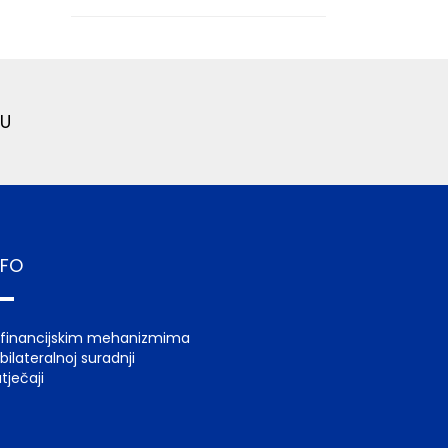
U
NFO
 financijskim mehanizmima
bilateralnoj suradnji
tječaji