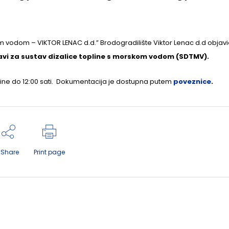
om vodom – VIKTOR LENAC d.d.” Brodogradilište Viktor Lenac d.d objavi
vi za sustav dizalice topline s morskom vodom (SDTMV).
ine do 12:00 sati. Dokumentacija je dostupna putem
poveznice
.
Share
Print page