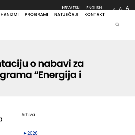
A
HRVATSKI
ENGLISH
A
A
EHANIZMI
PROGRAMI
NATJEČAJI
KONTAKT
taciju o nabavi za
ograma “Energija i
Arhiva
a
►
2026