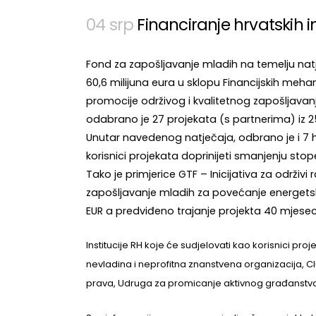
04 srp
Financiranje hrvatskih i
Fond za zapošljavanje mladih na temelju nat
60,6 milijuna eura u sklopu Financijskih me
promocije održivog i kvalitetnog zapošljavanja
odabrano je 27 projekata (s partnerima) iz 25
Unutar navedenog natječaja, odbrano je i 7 hrv
korisnici projekata doprinijeti smanjenju sto
Tako je primjerice GTF – Inicijativa za održi
zapošljavanje mladih za povećanje energetske
EUR a predviđeno trajanje projekta 40 mjesec
Institucije RH koje će sudjelovati kao korisnici pr
nevladina i neprofitna znanstvena organizacija, Clu
prava, Udruga za promicanje aktivnog građanstva