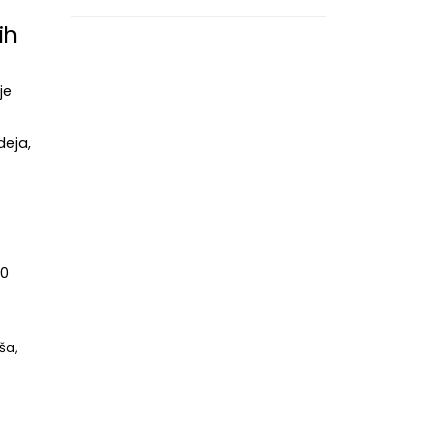
ih
je
deja,
00
ša,