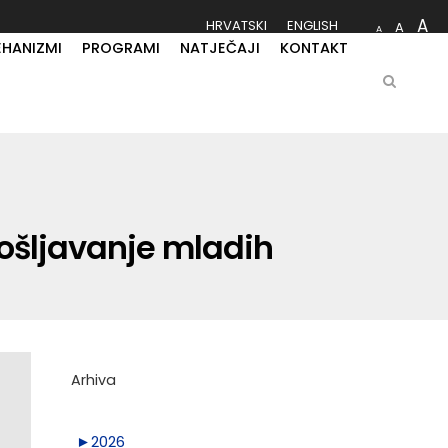
A
HRVATSKI
ENGLISH
A
A
EHANIZMI
PROGRAMI
NATJEČAJI
KONTAKT
pošljavanje mladih
Arhiva
►
2026