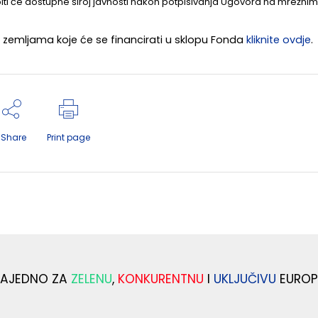
iti će dostupne široj javnosti nakon potpisivanja Ugovora na mrežnim
 zemljama koje će se financirati u sklopu Fonda
kliknite ovdje
.
Share
Print page
ZAJEDNO ZA
ZELENU
,
KONKURENTNU
I
UKLJUČIVU
EUROP