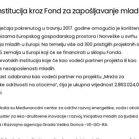
nstitucija kroz Fond za zapošljavanje mlad
ječaja pokrenutog u travnju 2017. godine omogućio je korišten
hanizama Europskog gospodarskog prostora i Norveške u svrhu
 mladih u Europi. Na temelju više od 300 pristiglih projektnih i
 zemalja u Europi koji će se financirati u sklopu Fonda.
atskih institucija koje će kao vodeći partneri projekta ili kao
pe nezaposlenosti mladih.
vi rast odabrana kao vodeći partner na projektu „Mreža za
 održivosti na otocima“, čija je ukupna vrijednost 2.863.024,
i.
ojekata su Međunarodni centar za održivi razvoj energetike, voda i okoli
ster za eko-društvene inovacije i razvoj, Inicijativa mladih za ljudska
 i Razvojna agencija Grada Velika Gorica -VE-GO-RA.