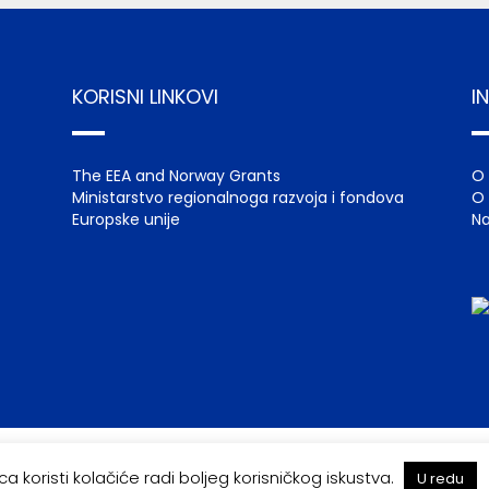
KORISNI LINKOVI
I
The EEA and Norway Grants
O
Ministarstvo regionalnoga razvoja i fondova
O 
Europske unije
Na
© 2022 EEA GRANTS – NORWAY GRANTS |
UVJETI KORIŠTENJA
a koristi kolačiće radi boljeg korisničkog iskustva.
U redu