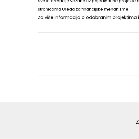
Sve informacije vezane uz pojedinačne projekte b
stranicama Ureda za financijske mehanizme.
Za više informacija o odabranim projektima i