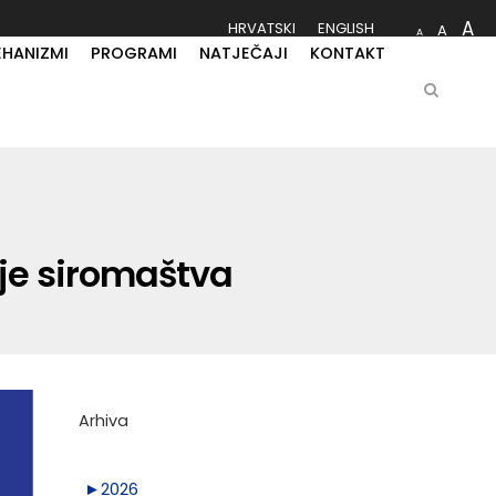
A
HRVATSKI
ENGLISH
A
A
EHANIZMI
PROGRAMI
NATJEČAJI
KONTAKT
nje siromaštva
Arhiva
►
2026