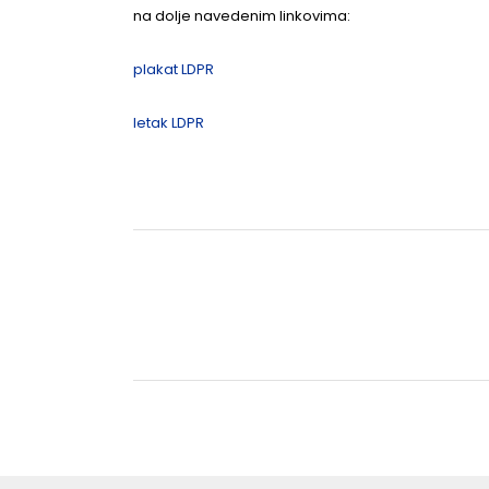
na dolje navedenim linkovima:
plakat LDPR
letak LDPR