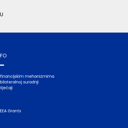
U
NFO
 financijskim mehanizmima
bilateralnoj suradnji
tječaji