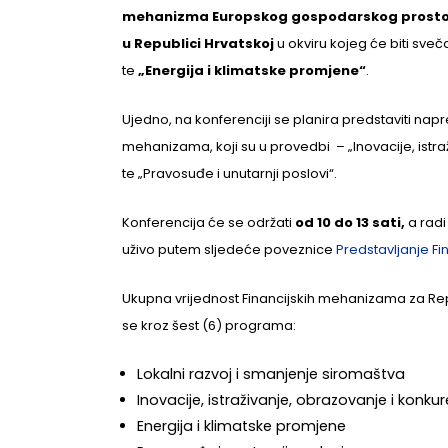
mehanizma Europskog gospodarskog prostora 
u Republici Hrvatskoj
u okviru kojeg će biti sve
te
„Energija i klimatske promjene“
.
Ujedno, na konferenciji se planira predstaviti napr
mehanizama, koji su u provedbi – „Inovacije, istraži
te „Pravosuđe i unutarnji poslovi“.
Konferencija će se održati
od 10 do 13 sati,
a radi
uživo putem sljedeće poveznice
Predstavljanje Fi
Ukupna vrijednost Financijskih mehanizama za Repub
se kroz šest (6) programa:
Lokalni razvoj i smanjenje siromaštva
Inovacije, istraživanje, obrazovanje i konku
Energija i klimatske promjene