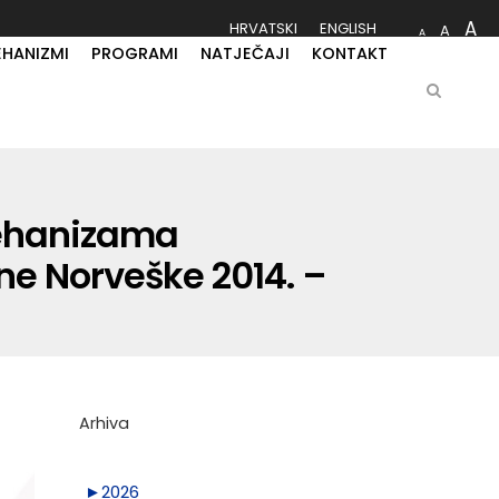
A
HRVATSKI
ENGLISH
A
A
EHANIZMI
PROGRAMI
NATJEČAJI
KONTAKT
mehanizama
ne Norveške 2014. –
Arhiva
►
2026