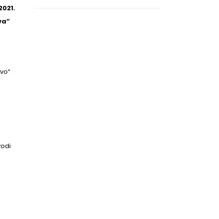
2021.
va“
tvo“
a
vodi