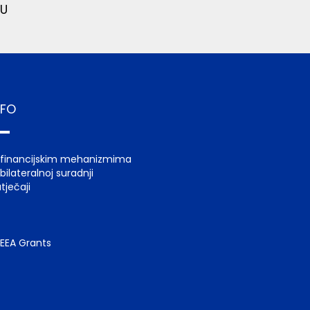
U
NFO
 financijskim mehanizmima
bilateralnoj suradnji
tječaji