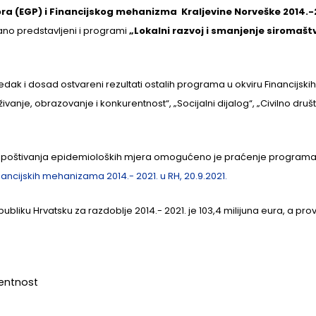
(EGP) i Financijskog mehanizma Kraljevine Norveške 2014.-
čano predstavljeni i programi
„Lokalni razvoj i smanjenje siromašt
edak i dosad ostvareni rezultati ostalih programa u okviru Financijskih
vanje, obrazovanje i konkurentnost“, „Socijalni dijalog“, „Civilno druš
 poštivanja epidemioloških mjera omogućeno je praćenje program
nancijskih mehanizama 2014.- 2021. u RH, 20.9.2021.
liku Hrvatsku za razdoblje 2014.- 2021. je 103,4 milijuna eura, a pro
rentnost