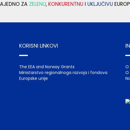
ZAJEDNO ZA
ZELENU
,
KONKURENTNU
I
UKLJUČIVU
EUROP
KORISNI LINKOVI
I
The EEA and Norway Grants
O
Ministarstvo regionalnoga razvoja i fondova
O 
Europske unije
Na