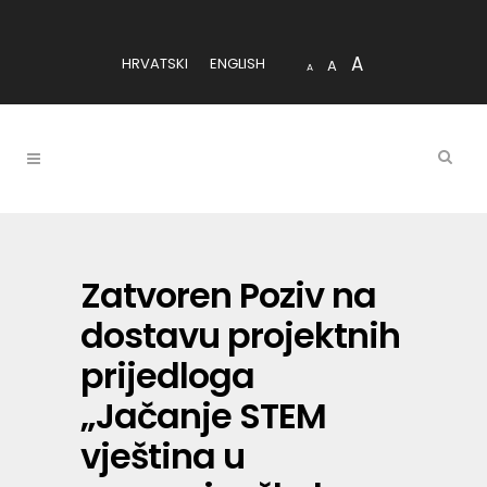
A
HRVATSKI
ENGLISH
A
A
Zatvoren Poziv na
dostavu projektnih
prijedloga
„Jačanje STEM
vještina u