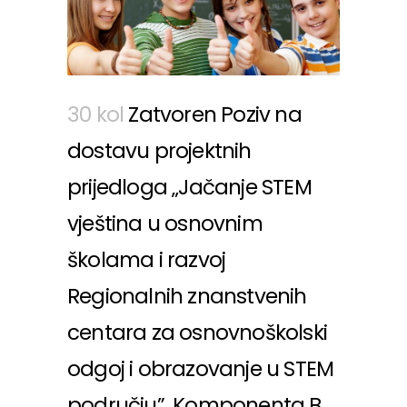
30 kol
Zatvoren Poziv na
dostavu projektnih
prijedloga „Jačanje STEM
vještina u osnovnim
školama i razvoj
Regionalnih znanstvenih
centara za osnovnoškolski
odgoj i obrazovanje u STEM
području”, Komponenta B