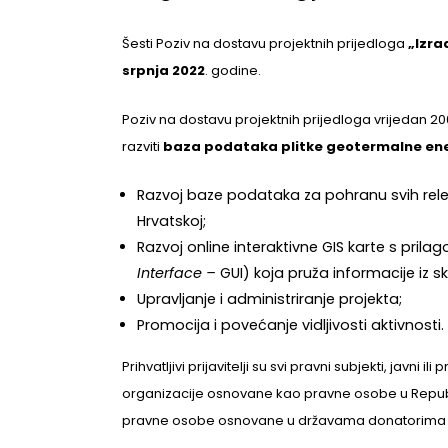
Šesti Poziv na dostavu projektnih prijedloga
„Izra
srpnja 2022
. godine.
Poziv na dostavu projektnih prijedloga vrijedan 20
razviti
baza podataka plitke geotermalne ene
Razvoj baze podataka za pohranu svih relev
Hrvatskoj;
Razvoj online interaktivne GIS karte s pril
Interface –
GUI) koja pruža informacije iz
Upravljanje i administriranje projekta;
Promocija i povećanje vidljivosti aktivnosti.
Prihvatljivi prijavitelji su svi pravni subjekti, javni
organizacije osnovane kao pravne osobe u Republici
pravne osobe osnovane u državama donatorima (No