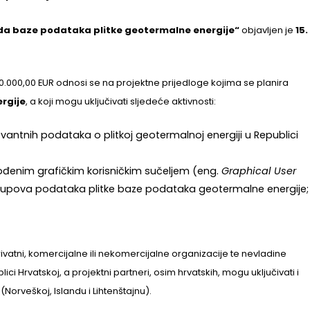
da baze podataka plitke geotermalne energije“
objavljen je
15.
0.000,00 EUR odnosi se na projektne prijedloge kojima se planira
rgije
, a koji mogu uključivati sljedeće aktivnosti:
antnih podataka o plitkoj geotermalnoj energiji u Republici
agođenim grafičkim korisničkim sučeljem (eng.
Graphical User
 skupova podataka plitke baze podataka geotermalne energije;
 ili privatni, komercijalne ili nekomercijalne organizacije te nevladine
 Hrvatskoj, a projektni partneri, osim hrvatskih, mogu uključivati i
rveškoj, Islandu i Lihtenštajnu).