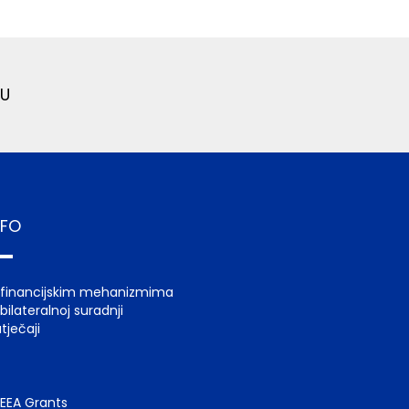
U
NFO
 financijskim mehanizmima
bilateralnoj suradnji
tječaji