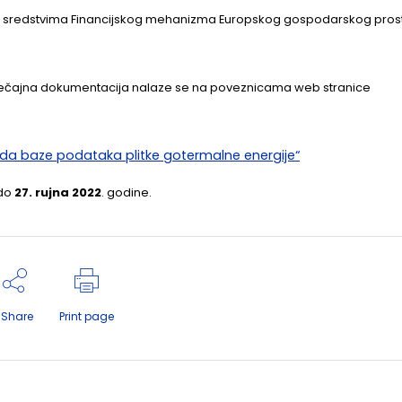
u se sredstvima Financijskog mehanizma Europskog gospodarskog pros
natječajna dokumentacija nalaze se na poveznicama web stranice
rada baze podataka plitke gotermalne energije“
 do
27. rujna 2022
. godine.
Share
Print page