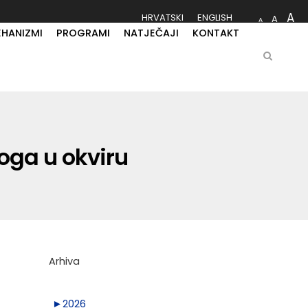
A
HRVATSKI
ENGLISH
A
A
EHANIZMI
PROGRAMI
NATJEČAJI
KONTAKT
loga u okviru
Arhiva
►
2026