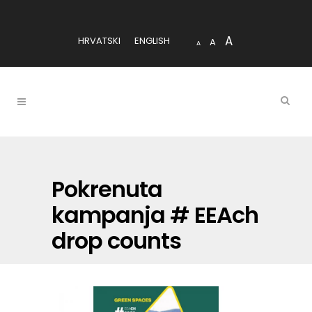
A
HRVATSKI
ENGLISH
A
A
Pokrenuta
kampanja # EEAch
drop counts