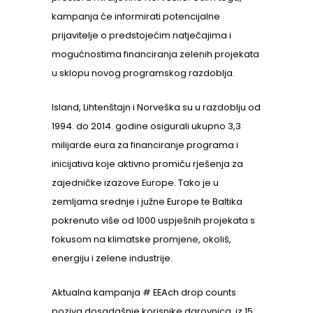
kampanja će informirati potencijalne
prijavitelje o predstojećim natječajima i
mogućnostima financiranja zelenih projekata
u sklopu novog programskog razdoblja.
Island, Lihtenštajn i Norveška su u razdoblju od
1994. do 2014. godine osigurali ukupno 3,3
milijarde eura za financiranje programa i
inicijativa koje aktivno promiču rješenja za
zajedničke izazove Europe. Tako je u
zemljama srednje i južne Europe te Baltika
pokrenuto više od 1000 uspješnih projekata s
fokusom na klimatske promjene, okoliš,
energiju i zelene industrije.
Aktualna kampanja # EEAch drop counts
poziva dosadašnje korisnike darovnica, iz 15